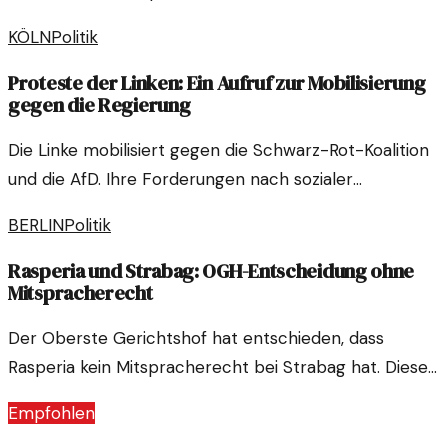
Fragen über die humanitäre Situation und die
KÖLN
Politik
politischen Implikationen auf.
Proteste der Linken: Ein Aufruf zur Mobilisierung
gegen die Regierung
Die Linke mobilisiert gegen die Schwarz-Rot-Koalition
und die AfD. Ihre Forderungen nach sozialer
Gerechtigkeit und einer gerechten Politik stehen im
BERLIN
Politik
Fokus.
Rasperia und Strabag: OGH-Entscheidung ohne
Mitspracherecht
Der Oberste Gerichtshof hat entschieden, dass
Rasperia kein Mitspracherecht bei Strabag hat. Diese
Entscheidung wirft Fragen zur Corporate Governance
Empfohlen
auf.