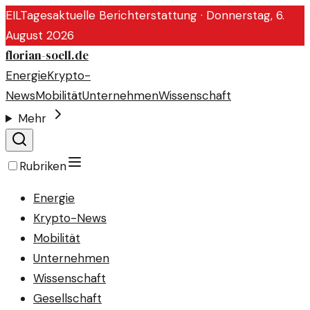
EIL
Tagesaktuelle Berichterstattung ·
Donnerstag, 6.
August 2026
florian-soell.de
Energie
Krypto-
News
Mobilität
Unternehmen
Wissenschaft
Mehr
Rubriken
Energie
Krypto-News
Mobilität
Unternehmen
Wissenschaft
Gesellschaft